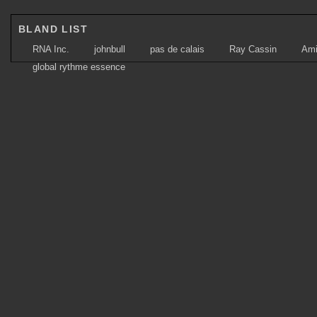
BLAND LIST
RNA Inc.
johnbull
pas de calais
Ray Cassin
Am
global rythme essence