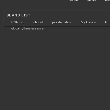
BLAND LIST
RNA Inc.
johnbull
pas de calais
Ray Cassin
Am
global rythme essence