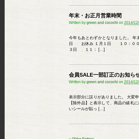
年末・お正月営業時間
Written by
green and cocochi
on
2014/12
今年もあとわずかとなりました。 年
日 お休み １月１日 １０：００
３日 １１： […]
会員SALE一部訂正のお知ら
Written by
green and cocochi
on
2014/12
表示部分に誤りがありました。 大変申
【除外品】と表示して、商品の値札には
いシールが貼っ […]