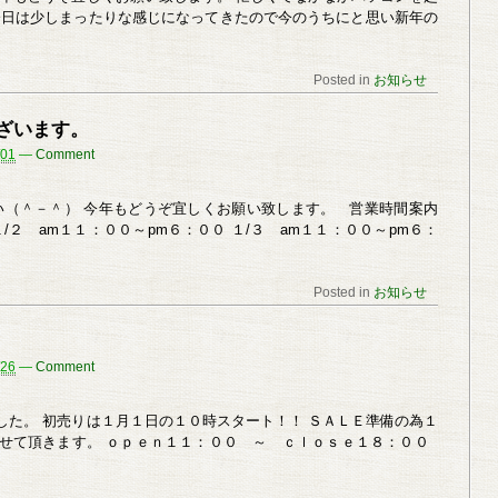
今日は少しまったりな感じになってきたので今のうちにと思い新年の
Posted in
お知らせ
ざいます。
/01
—
Comment
い（＾－＾） 今年もどうぞ宜しくお願い致します。 営業時間案内
１/２ am１１：００～pm６：００ １/３ am１１：００～pm６：
Posted in
お知らせ
/26
—
Comment
した。 初売りは１月１日の１０時スタート！！ ＳＡＬＥ準備の為１
せて頂きます。 ｏｐｅｎ１１：００ ～ ｃｌｏｓｅ１８：００