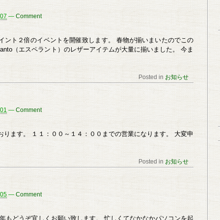
/07
—
Comment
イント２倍のイベントを開催致します。 春物が揃いまいたのでこの
ranto（エスペラント）のレザーアイテムが大量に揃いました。 今ま
Posted in
お知らせ
/01
—
Comment
おります。 １１：００～１４：００までの営業になります。 大変申
Posted in
お知らせ
/05
—
Comment
本年もどうぞ宜しくお願い致します。 忙しくてなかなかパソコンを起