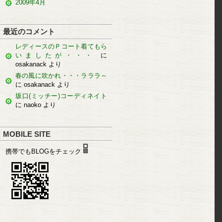
2009年4月
最近のコメント
レディースのＰコート着てもら
いましたが・・・
に
osakanack
より
春の風に吹かれ・・・ラララ～
に
osakanack
より
坂口(ミッチー)コーディネイト
に
naoko
より
MOBILE SITE
携帯でもBLOGをチェック