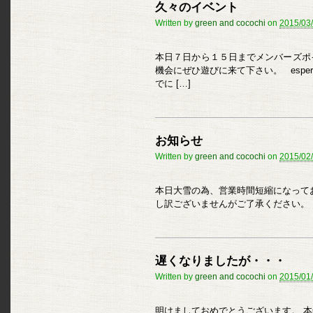
久々のイベント
Written by
green and cocochi
on
2015/03
本日７日から１５日までメンバーズポ
機会にぜひ遊びに来て下さい。 espe
でに […]
お知らせ
Written by
green and cocochi
on
2015/02
本日大雪の為、営業時間短縮になって
し訳ございませんがご了承ください。
遅くなりましたが・・・
Written by
green and cocochi
on
2015/01
明けましておめでとうございます。 