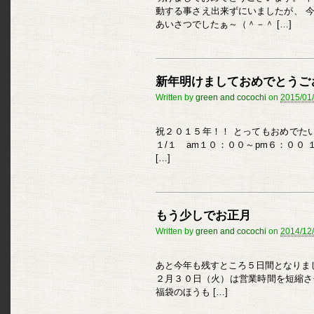
動する事さえ出来ずにいましたが、 
あいさつでしたぁ～（＾－＾ […]
新年明けましておめでとうご
Written by
green and cocochi
on
2015/01
祝２０１５年！！ とってもおめでた
１/１ am１０：００～pm６：００ 
[…]
もう少しでお正月
Written by
green and cocochi
on
2014/12
あと今年も残すところ５日間となりま
２月３０日（火）は営業時間を短縮さ
福袋のほうも […]