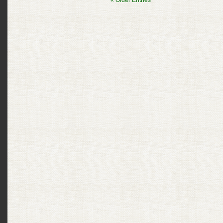
«
Older Entries