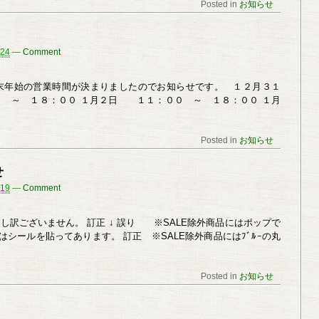
Posted in
お知らせ
/24
—
Comment
末年始の営業時間が決まりましたのでお知らせです。 １２月３１
 ～ １８：００ １月２日 １１：００ ～ １８：００ １月
Posted in
お知らせ
せ
/19
—
Comment
し訳ございません。 訂正 ↓ 誤り ※SALE除外商品にはポップで
シールを貼ってあります。 訂正 ※SALE除外商品にはﾌﾞﾙｰの丸
Posted in
お知らせ